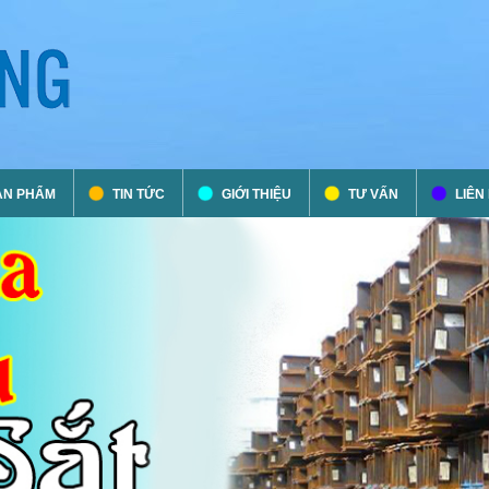
ẢN PHẨM
TIN TỨC
GIỚI THIỆU
TƯ VẤN
LIÊN