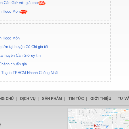
ện Cần Giờ với giá cao
yện Hooc Môn
yện Hooc Môn
 lớn tại huyện Củ Chi giá tốt
tại huyện Cần Giờ uy tín
 Chánh chuẩn giá
nh Thạnh TPHCM Nhanh Chóng Nhất
NG CHỦ
|
DỊCH VỤ
|
SẢN PHẨM
|
TIN TỨC
|
GIỚI THIỆU
|
TƯ V
M