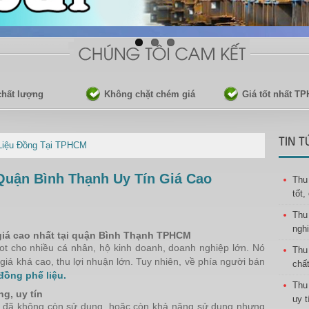
 chất lượng
Không chặt chém giá
Giá tốt nhất T
TIN T
Liệu Đồng Tại TPHCM
Quận Bình Thạnh Uy Tín Giá Cao
Thu
tốt,
Thu
nghi
giá cao nhất tại quận Bình Thạnh TPHCM
ot cho nhiều cá nhân, hộ kinh doanh, doanh nghiệp lớn. Nó
Thu
giá khá cao, thu lợi nhuận lớn. Tuy nhiên, về phía người bán
chất
đồng phế liệu.
Thu
g, uy tín
uy t
ện đã không còn sử dụng, hoặc còn khả năng sử dụng nhưng