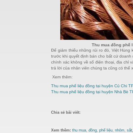
Thu mua đồng phế li
Để giảm thiểu những rủi ro đó, Việt Hùng 
trước khi quyết định bán cho bất cứ doanh 
chính xác không về số điện thoại, địa chỉ 
trả lời của nhân viên chúng ta cũng có thể
Xem thêm:
Thu mua phế liệu đồng tại huyện Củ Chi 
Thu mua phế liệu đồng tại huyện Nhà Bè T
Chia sẻ bài viết:
Xem thêm:
thu mua
,
đồng
,
phế liệu
,
nhôm
,
sắt