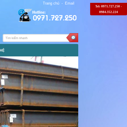
Trang chủ
-
Email
Tel: 0971.727.250 -
0984.352.224
0971.727.250
 HỆ