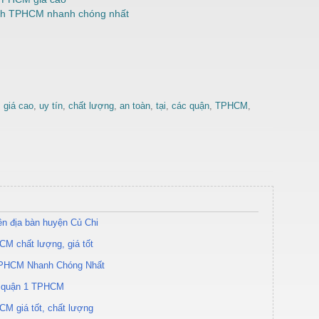
ạnh TPHCM nhanh chóng nhất
,
giá cao
,
uy tín
,
chất lượng
,
an toàn
,
tại
,
các quận
,
TPHCM
,
rên địa bàn huyện Củ Chi
CM chất lượng, giá tốt
TPHCM Nhanh Chóng Nhất
ại quận 1 TPHCM
CM giá tốt, chất lượng