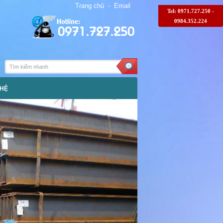
Trang chủ
-
Email
Tel: 0971.727.250 -
0984.352.224
0971.727.250
 HỆ