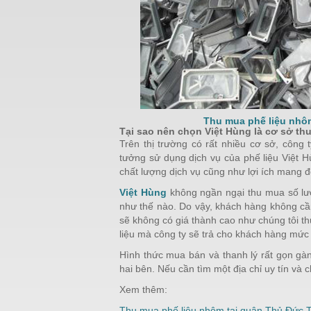
Thu mua phế liệu nhô
Tại sao nên chọn Việt Hùng là cơ sở th
Trên thị trường có rất nhiều cơ sở, côn
tưởng sử dụng dịch vụ của phế liệu Việt 
chất lượng dịch vụ cũng như lợi ích mang
Việt Hùng
không ngần ngại thu mua số lượ
như thế nào. Do vậy, khách hàng không cần
sẽ không có giá thành cao như chúng tôi th
liệu mà công ty sẽ trả cho khách hàng mức 
Hình thức mua bán và thanh lý rất gọn gàn
hai bên. Nếu cần tìm một địa chỉ uy tín và c
Xem thêm:
Thu mua phế liệu nhôm tại quận Thủ Đức