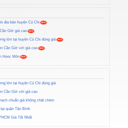
rên địa bàn huyện Củ Chi
 Cần Giờ giá cao
ợng lớn tại huyện Củ Chi đúng giá
ện Cần Giờ với giá cao
yện Hooc Môn
ợng lớn tại huyện Củ Chi đúng giá
ện Cần Giờ với giá cao
Trạch chuẩn giá không chặt chém
 tại quận Tân Bình
PHCM Giá Tốt Nhất