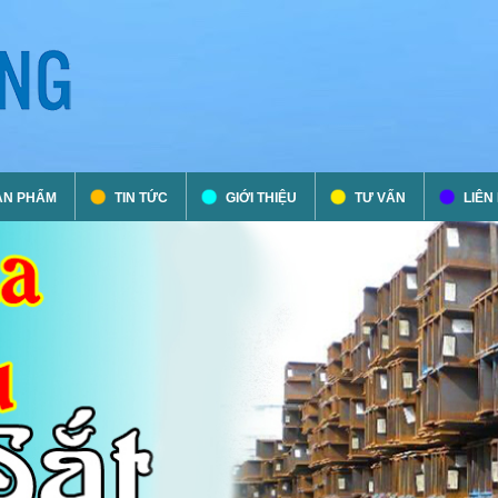
ẢN PHẨM
TIN TỨC
GIỚI THIỆU
TƯ VẤN
LIÊN