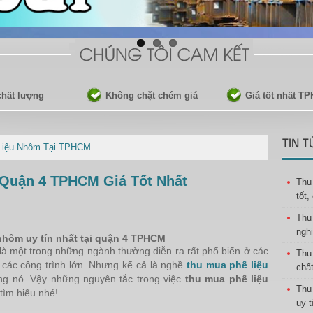
 chất lượng
Không chặt chém giá
Giá tốt nhất T
TIN T
Liệu Nhôm Tại TPHCM
 Quận 4 TPHCM Giá Tốt Nhất
Thu
tốt,
Thu
nghi
nhôm uy tín nhất tại quận 4 TPHCM
là một trong những ngành thường diễn ra rất phổ biến ở các
Thu
 các công trình lớn. Nhưng kể cả là nghề
thu mua phế liệu
chất
ng nó. Vậy những nguyên tắc trong việc
thu mua phế liệu
Thu
tìm hiểu nhé!
uy t