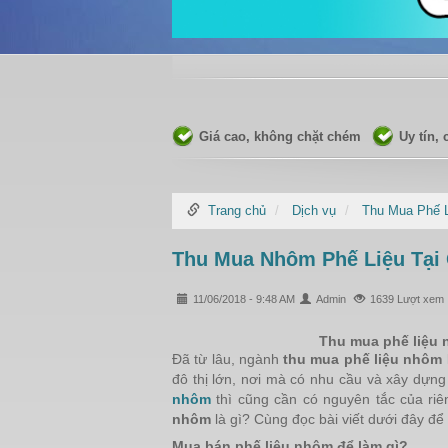
Giá cao, không chặt chém
Uy tín,
Trang chủ
Dịch vụ
Thu Mua Phế 
Thu Mua Nhôm Phế Liệu Tại
11/06/2018 - 9:48 AM
Admin
1639 Lượt xem
Thu mua phế liệu 
Đã từ lâu, ngành
thu mua phế liệu nhôm
đô thị lớn, nơi mà có nhu cầu và xây dựng
nhôm
thì cũng cần có nguyên tắc của riê
nhôm
là gì? Cùng đọc bài viết dưới đây để 
Mua bán phế liệu nhôm để làm gì?